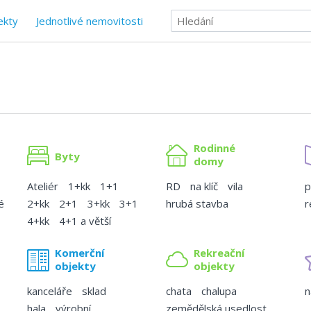
ekty
Jednotlivé nemovitosti
Rodinné
Byty
domy
Ateliér
1+kk
1+1
RD
na klíč
vila
p
é
2+kk
2+1
3+kk
3+1
hrubá stavba
r
4+kk
4+1 a větší
Komerční
Rekreační
objekty
objekty
kanceláře
sklad
chata
chalupa
n
hala
výrobní
zemědělská usedlost