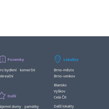
Pozemky
Lokality
ro bydlení
komerční
Brno-město
ekreační
Brno-venkov
Blansko
Vyškov
Další
Celá ČR
Další lokality
ájemní domy
památky