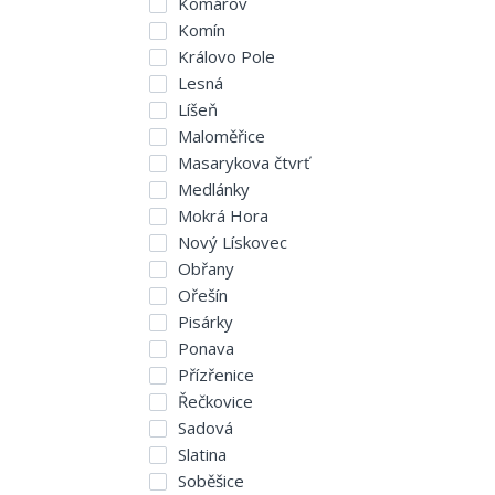
Komárov
Komín
Královo Pole
Lesná
Líšeň
Maloměřice
Masarykova čtvrť
Medlánky
Mokrá Hora
Nový Lískovec
Obřany
Ořešín
Pisárky
Ponava
Přízřenice
Řečkovice
Sadová
Slatina
Soběšice