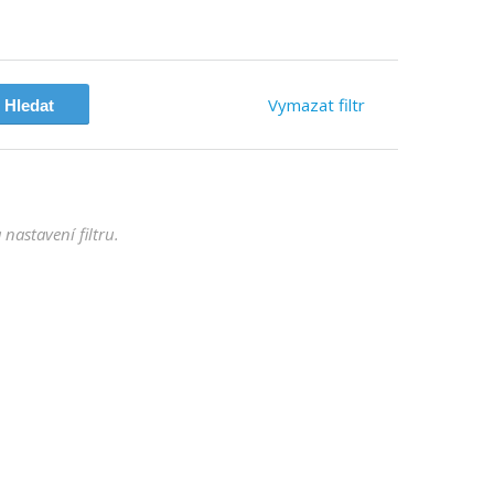
Vymazat
filtr
nastavení filtru.