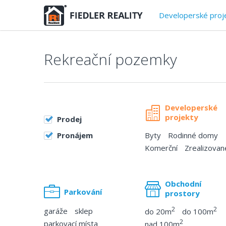
Developerské proj
Rekreační pozemky
Developerské
projekty
Prodej
Pronájem
Byty
Rodinné domy
Komerční
Zrealizovan
Obchodní
Parkování
prostory
2
2
garáže
sklep
do 20m
do 100m
2
parkovací místa
nad 100m