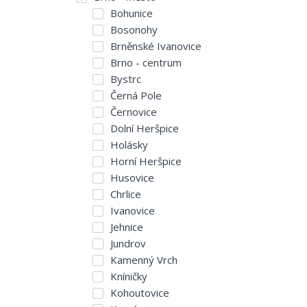
Bohunice
Bosonohy
Brněnské Ivanovice
Brno - centrum
Bystrc
Černá Pole
Černovice
Dolní Heršpice
Holásky
Horní Heršpice
Husovice
Chrlice
Ivanovice
Jehnice
Jundrov
Kamenný Vrch
Kníničky
Kohoutovice