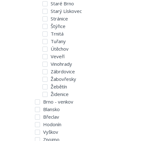
Staré Brno
Starý Lískovec
Stránice
Štýřice
Trnitá
Tuřany
Útěchov
Veveří
Vinohrady
Zábrdovice
Žabovřesky
Žebětín
Židenice
Brno - venkov
Blansko
Břeclav
Hodonín
Vyškov
Znojmo