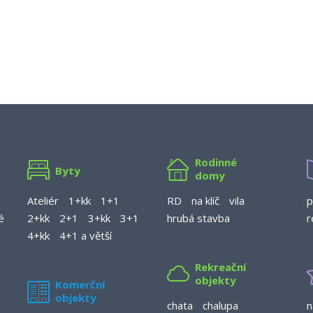
Rodinné
Byty
domy
Ateliér
1+kk
1+1
RD
na klíč
vila
p
é
2+kk
2+1
3+kk
3+1
hrubá stavba
r
4+kk
4+1 a větší
Rekreační
objekty
Komerční
objekty
chata
chalupa
n