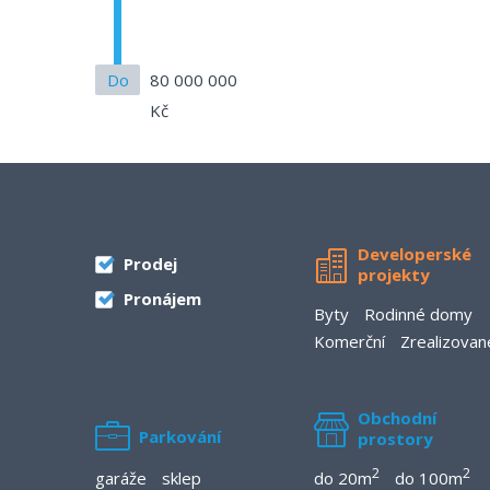
Do
80 000 000
Kč
Developerské
Prodej
projekty
Pronájem
Byty
Rodinné domy
Komerční
Zrealizovan
Obchodní
Parkování
prostory
2
2
garáže
sklep
do 20m
do 100m