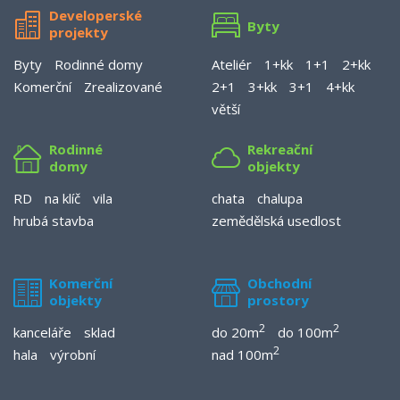
Developerské
Byty
projekty
Byty
Rodinné domy
Ateliér
1+kk
1+1
2+kk
Komerční
Zrealizované
2+1
3+kk
3+1
4+kk
větší
Rodinné
Rekreační
domy
objekty
RD
na klíč
vila
chata
chalupa
hrubá stavba
zemědělská usedlost
Komerční
Obchodní
objekty
prostory
2
2
kanceláře
sklad
do 20m
do 100m
2
hala
výrobní
nad 100m