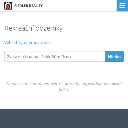
Rekreační pozemky
Vybrat typ nemovitosti
Nenalezena žádná nemovitost, která by odpovídala nastavení
filtru.