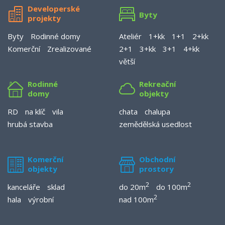
Developerské
Byty
projekty
Byty
Rodinné domy
Ateliér
1+kk
1+1
2+kk
Komerční
Zrealizované
2+1
3+kk
3+1
4+kk
větší
Rodinné
Rekreační
domy
objekty
RD
na klíč
vila
chata
chalupa
hrubá stavba
zemědělská usedlost
Komerční
Obchodní
objekty
prostory
2
2
kanceláře
sklad
do 20m
do 100m
2
hala
výrobní
nad 100m