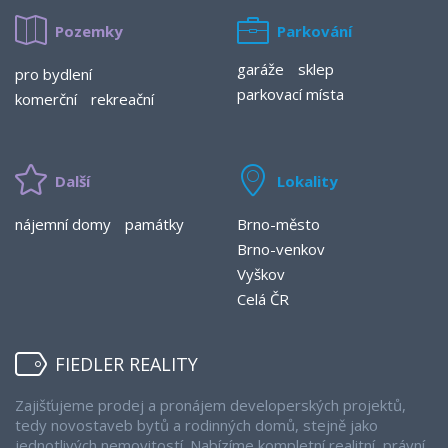
Pozemky
Parkování
garáže
sklep
pro bydlení
parkovací místa
komerční
rekreační
Další
Lokality
nájemní domy
památky
Brno-město
Brno-venkov
Vyškov
Celá ČR
FIEDLER REALITY
Zajišťujeme prodej a pronájem developerských projektů,
tedy novostaveb bytů a rodinných domů, stejně jako
jednotlivých nemovitostí. Nabízíme kompletní realitní, právní