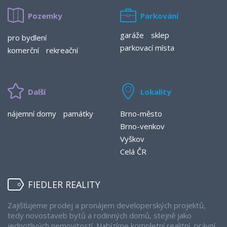
Pozemky
Parkování
garáže
sklep
pro bydlení
parkovací místa
komerční
rekreační
Další
Lokality
nájemní domy
památky
Brno-město
Brno-venkov
Vyškov
Celá ČR
FIEDLER REALITY
Zajišťujeme prodej a pronájem developerských projektů,
tedy novostaveb bytů a rodinných domů, stejně jako
jednotlivých nemovitostí. Nabízíme kompletní realitní, právní