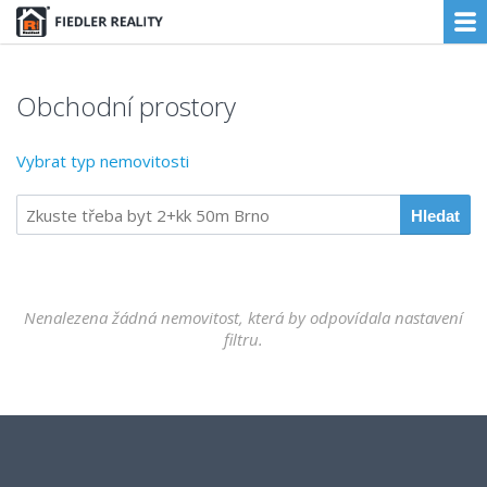
Obchodní prostory
Vybrat typ nemovitosti
Nenalezena žádná nemovitost, která by odpovídala nastavení
filtru.