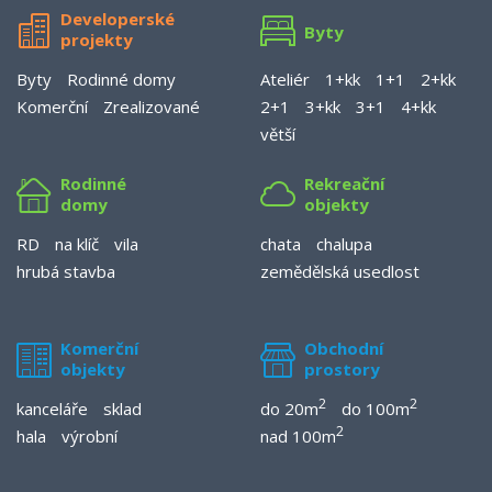
Developerské
Byty
projekty
Byty
Rodinné domy
Ateliér
1+kk
1+1
2+kk
Komerční
Zrealizované
2+1
3+kk
3+1
4+kk
větší
Rodinné
Rekreační
domy
objekty
RD
na klíč
vila
chata
chalupa
hrubá stavba
zemědělská usedlost
Komerční
Obchodní
objekty
prostory
2
2
kanceláře
sklad
do 20m
do 100m
2
hala
výrobní
nad 100m