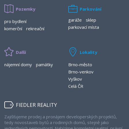
Pozemky
Parkování
garáže
sklep
pro bydlení
parkovací místa
komerční
rekreační
Další
Lokality
nájemní domy
památky
Brno-město
Brno-venkov
Vyškov
Celá ČR
FIEDLER REALITY
Zajišťujeme prodej a pronájem developerských projektů,
tedy novostaveb bytů a rodinných domů, stejně jako
jednotlivých nemovitostí. Nabízíme kompletní realitní, právní