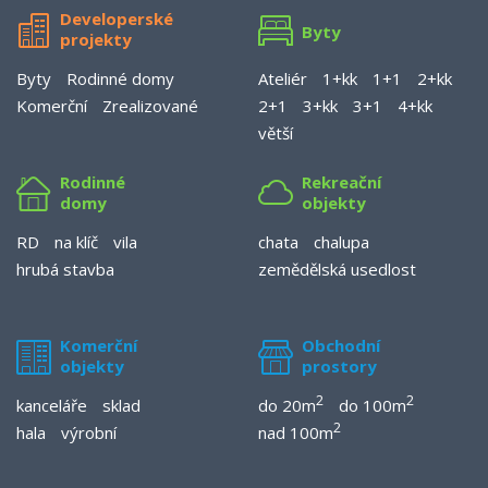
Developerské
Byty
projekty
Byty
Rodinné domy
Ateliér
1+kk
1+1
2+kk
Komerční
Zrealizované
2+1
3+kk
3+1
4+kk
větší
Rodinné
Rekreační
domy
objekty
RD
na klíč
vila
chata
chalupa
hrubá stavba
zemědělská usedlost
Komerční
Obchodní
objekty
prostory
2
2
kanceláře
sklad
do 20m
do 100m
2
hala
výrobní
nad 100m