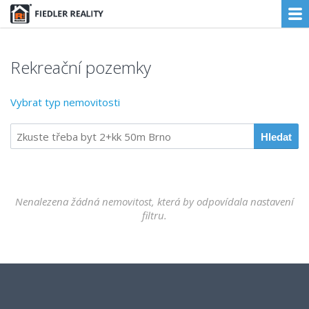
Rekreační pozemky
Vybrat typ nemovitosti
Nenalezena žádná nemovitost, která by odpovídala nastavení
filtru.