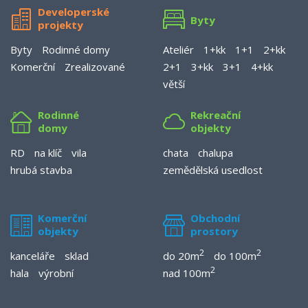
Developerské
Byty
projekty
Byty
Rodinné domy
Ateliér
1+kk
1+1
2+kk
Komerční
Zrealizované
2+1
3+kk
3+1
4+kk
větší
Rodinné
Rekreační
domy
objekty
RD
na klíč
vila
chata
chalupa
hrubá stavba
zemědělská usedlost
Komerční
Obchodní
objekty
prostory
2
2
kanceláře
sklad
do 20m
do 100m
2
hala
výrobní
nad 100m