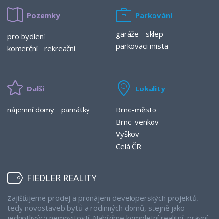
Pozemky
Parkování
garáže
sklep
pro bydlení
parkovací místa
komerční
rekreační
Další
Lokality
nájemní domy
památky
Brno-město
Brno-venkov
Vyškov
Celá ČR
FIEDLER REALITY
Zajišťujeme prodej a pronájem developerských projektů,
tedy novostaveb bytů a rodinných domů, stejně jako
jednotlivých nemovitostí. Nabízíme kompletní realitní, právní