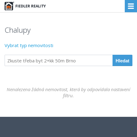
Chalupy
Vybrat typ nemovitosti
Nenalezena žádná nemovitost, která by odpovídala nastavení
filtru.