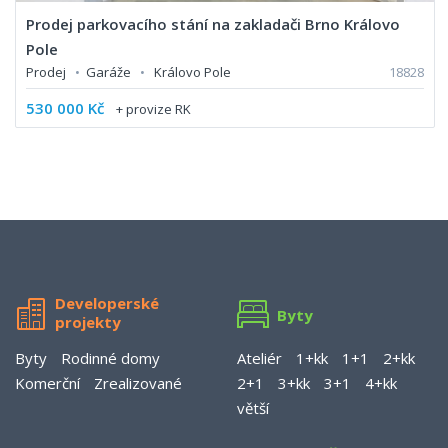
Prodej parkovacího stání na zakladači Brno Královo
Pole
Prodej
•
Garáže
•
Královo Pole
18828
530 000 Kč
+ provize RK
Developerské
Byty
projekty
Byty
Rodinné domy
Ateliér
1+kk
1+1
2+kk
Komerční
Zrealizované
2+1
3+kk
3+1
4+kk
větší