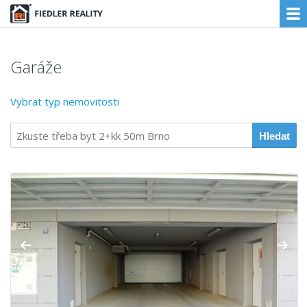
Garáže
Vybrat typ nemovitosti