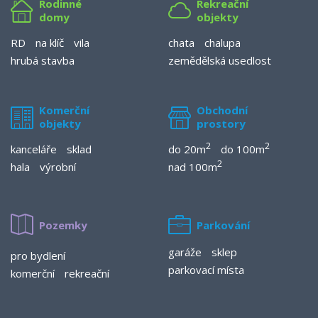
Rodinné
Rekreační
domy
objekty
RD
na klíč
vila
chata
chalupa
hrubá stavba
zemědělská usedlost
Komerční
Obchodní
objekty
prostory
2
2
kanceláře
sklad
do 20m
do 100m
2
hala
výrobní
nad 100m
Pozemky
Parkování
garáže
sklep
pro bydlení
parkovací místa
komerční
rekreační