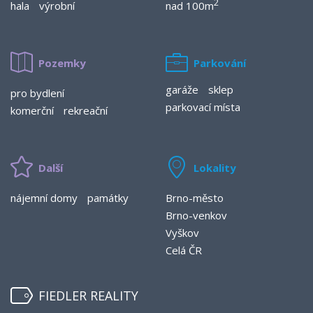
2
hala
výrobní
nad 100m
Pozemky
Parkování
garáže
sklep
pro bydlení
parkovací místa
komerční
rekreační
Další
Lokality
nájemní domy
památky
Brno-město
Brno-venkov
Vyškov
Celá ČR
FIEDLER REALITY