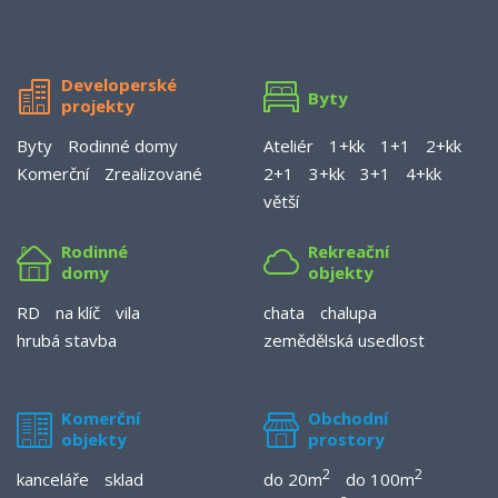
Developerské
Byty
projekty
Byty
Rodinné domy
Ateliér
1+kk
1+1
2+kk
Komerční
Zrealizované
2+1
3+kk
3+1
4+kk
větší
Rodinné
Rekreační
domy
objekty
RD
na klíč
vila
chata
chalupa
hrubá stavba
zemědělská usedlost
Komerční
Obchodní
objekty
prostory
2
2
kanceláře
sklad
do 20m
do 100m