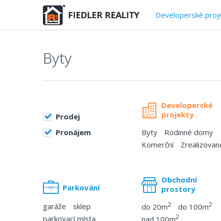
Developerské proj
Byty
Developerské
projekty
Prodej
Pronájem
Byty
Rodinné domy
Komerční
Zrealizovan
Obchodní
Parkování
prostory
2
2
garáže
sklep
do 20m
do 100m
2
parkovací místa
nad 100m