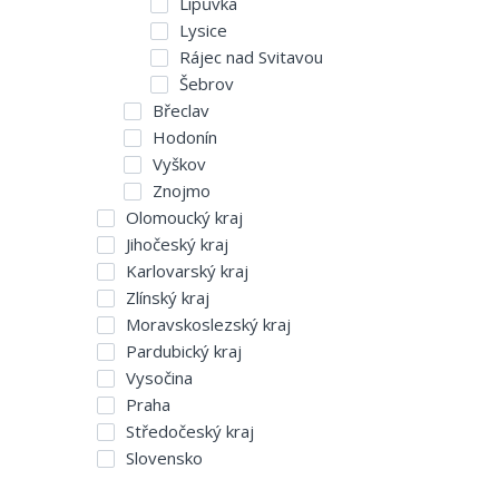
Lipůvka
Lysice
Rájec nad Svitavou
Šebrov
Břeclav
Hodonín
Vyškov
Znojmo
Olomoucký kraj
Jihočeský kraj
Karlovarský kraj
Zlínský kraj
Moravskoslezský kraj
Pardubický kraj
Vysočina
Praha
Středočeský kraj
Slovensko