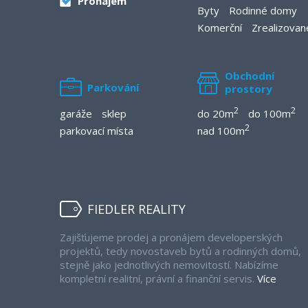
Pronájem
Byty
Rodinné domy
Komerční
Zrealizovan
Obchodní
Parkování
prostory
2
2
garáže
sklep
do 20m
do 100m
2
parkovací místa
nad 100m
FIEDLER REALITY
Zajišťujeme prodej a pronájem developerských
projektů, tedy novostaveb bytů a rodinných domů,
stejně jako jednotlivých nemovitostí. Nabízíme
kompletní realitní, právní a finanční servis.
Více