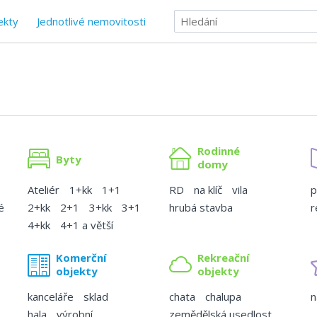
ekty
Jednotlivé nemovitosti
Rodinné
Byty
domy
Ateliér
1+kk
1+1
RD
na klíč
vila
p
é
2+kk
2+1
3+kk
3+1
hrubá stavba
r
4+kk
4+1 a větší
Komerční
Rekreační
objekty
objekty
kanceláře
sklad
chata
chalupa
n
hala
výrobní
zemědělská usedlost