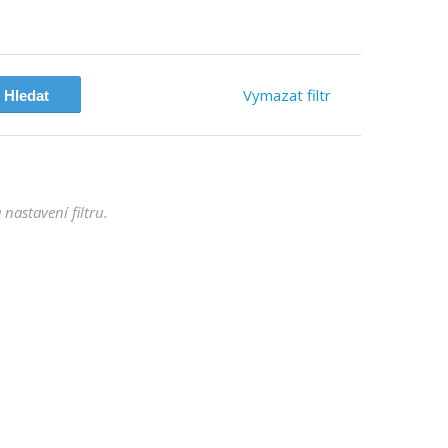
Vymazat
filtr
nastavení filtru.