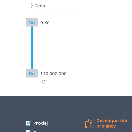
Cena
Od
0 Kč
Do
110 000 000
Kč
Developerské
Prodej
projekty