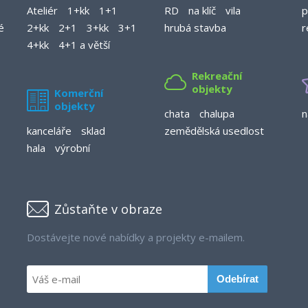
Ateliér
1+kk
1+1
RD
na klíč
vila
p
é
2+kk
2+1
3+kk
3+1
hrubá stavba
r
4+kk
4+1 a větší
Rekreační
objekty
Komerční
objekty
chata
chalupa
n
kanceláře
sklad
zemědělská usedlost
hala
výrobní
Zůstaňte v obraze
Dostávejte nové nabídky a projekty e-mailem.