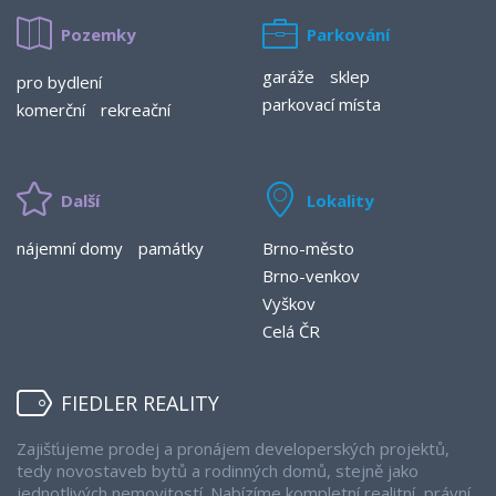
Pozemky
Parkování
garáže
sklep
pro bydlení
parkovací místa
komerční
rekreační
Další
Lokality
nájemní domy
památky
Brno-město
Brno-venkov
Vyškov
Celá ČR
FIEDLER REALITY
Zajišťujeme prodej a pronájem developerských projektů,
tedy novostaveb bytů a rodinných domů, stejně jako
jednotlivých nemovitostí. Nabízíme kompletní realitní, právní