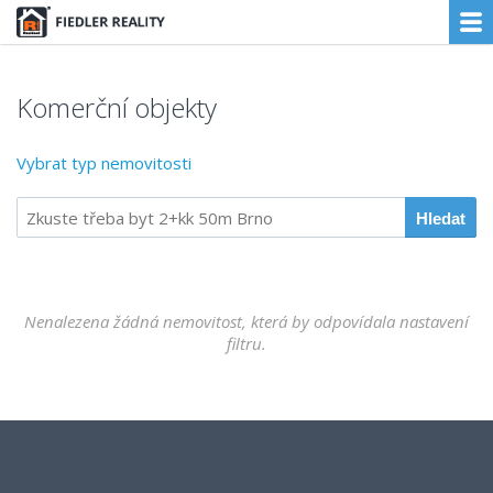
Komerční objekty
Vybrat typ nemovitosti
Nenalezena žádná nemovitost, která by odpovídala nastavení
filtru.