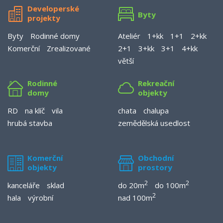
Developerské
Byty
projekty
Byty
Rodinné domy
Ateliér
1+kk
1+1
2+kk
Komerční
Zrealizované
2+1
3+kk
3+1
4+kk
větší
Rodinné
Rekreační
domy
objekty
RD
na klíč
vila
chata
chalupa
hrubá stavba
zemědělská usedlost
Komerční
Obchodní
objekty
prostory
2
2
kanceláře
sklad
do 20m
do 100m
2
hala
výrobní
nad 100m