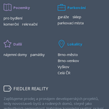
Pozemky
Parkování
garáže
sklep
pro bydlení
parkovací místa
komerční
rekreační
Další
Lokality
nájemní domy
památky
Brno-město
Brno-venkov
Vyškov
Celá ČR
FIEDLER REALITY
Zajišťujeme prodej a pronájem developerských projektů,
tedy novostaveb bytů a rodinných domů, stejně jako
jednotlivých nemovitostí. Nabízíme kompletní realitní, právní