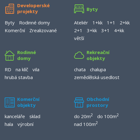
Developerské
Byty
projekty
Byty
Rodinné domy
Ateliér
1+kk
1+1
2+kk
Komerční
Zrealizované
2+1
3+kk
3+1
4+kk
větší
Rodinné
Rekreační
domy
objekty
RD
na klíč
vila
chata
chalupa
hrubá stavba
zemědělská usedlost
Komerční
Obchodní
objekty
prostory
2
2
kanceláře
sklad
do 20m
do 100m
2
hala
výrobní
nad 100m