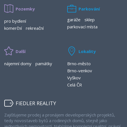
Pozemky
Parkování
garáže
sklep
pro bydlení
parkovací místa
komerční
rekreační
Další
Lokality
nájemní domy
památky
Brno-město
Brno-venkov
Vyškov
Celá ČR
FIEDLER REALITY
Zajišťujeme prodej a pronájem developerských projektů,
tedy novostaveb bytů a rodinných domů, stejně jako
jednotlivých nemovitostí. Nabízíme kompletní realitní, právní