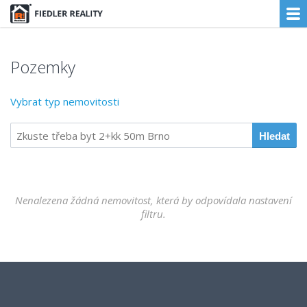
Pozemky
Vybrat typ nemovitosti
Nenalezena žádná nemovitost, která by odpovídala nastavení
filtru.