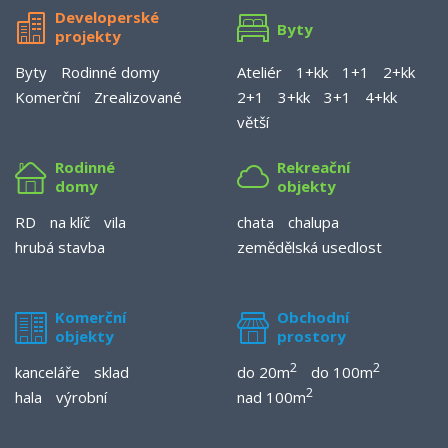
Developerské
Byty
projekty
Byty
Rodinné domy
Ateliér
1+kk
1+1
2+kk
Komerční
Zrealizované
2+1
3+kk
3+1
4+kk
větší
Rodinné
Rekreační
domy
objekty
RD
na klíč
vila
chata
chalupa
hrubá stavba
zemědělská usedlost
Komerční
Obchodní
objekty
prostory
2
2
kanceláře
sklad
do 20m
do 100m
2
hala
výrobní
nad 100m