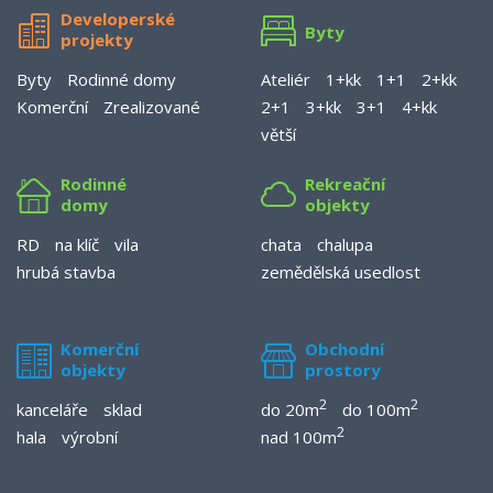
Developerské
Byty
projekty
Byty
Rodinné domy
Ateliér
1+kk
1+1
2+kk
Komerční
Zrealizované
2+1
3+kk
3+1
4+kk
větší
Rodinné
Rekreační
domy
objekty
RD
na klíč
vila
chata
chalupa
hrubá stavba
zemědělská usedlost
Komerční
Obchodní
objekty
prostory
2
2
kanceláře
sklad
do 20m
do 100m
2
hala
výrobní
nad 100m