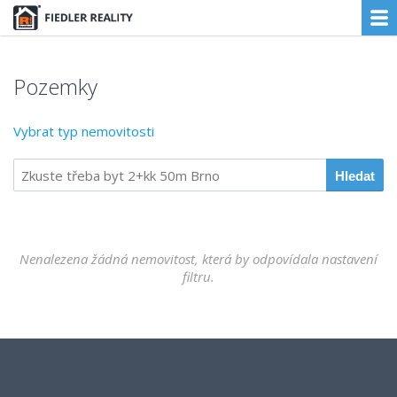
Pozemky
Vybrat typ nemovitosti
Nenalezena žádná nemovitost, která by odpovídala nastavení
filtru.