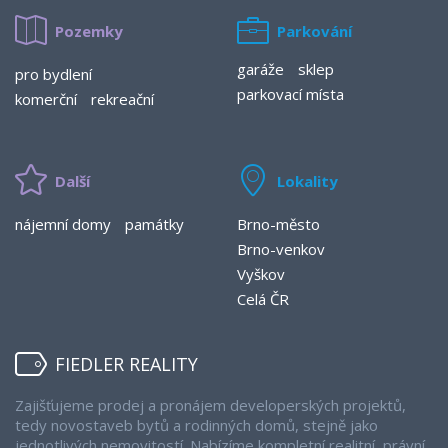
Pozemky
Parkování
garáže
sklep
pro bydlení
parkovací místa
komerční
rekreační
Další
Lokality
nájemní domy
památky
Brno-město
Brno-venkov
Vyškov
Celá ČR
FIEDLER REALITY
Zajišťujeme prodej a pronájem developerských projektů,
tedy novostaveb bytů a rodinných domů, stejně jako
jednotlivých nemovitostí. Nabízíme kompletní realitní, právní