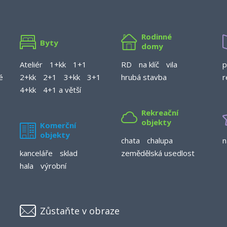
Rodinné
Byty
domy
Ateliér
1+kk
1+1
RD
na klíč
vila
p
é
2+kk
2+1
3+kk
3+1
hrubá stavba
r
4+kk
4+1 a větší
Rekreační
objekty
Komerční
objekty
chata
chalupa
n
kanceláře
sklad
zemědělská usedlost
hala
výrobní
Zůstaňte v obraze