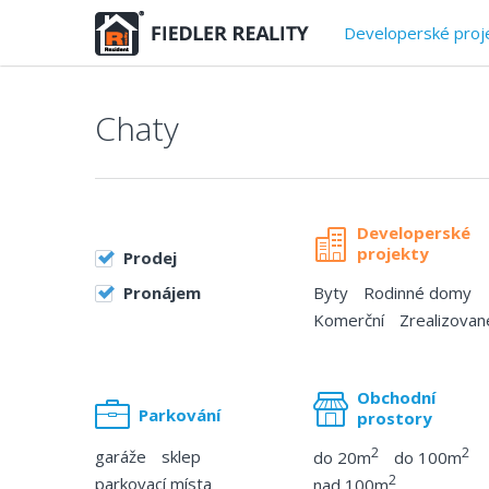
Developerské proj
Chaty
Developerské
projekty
Prodej
Pronájem
Byty
Rodinné domy
Komerční
Zrealizovan
Obchodní
Parkování
prostory
2
2
garáže
sklep
do 20m
do 100m
2
parkovací místa
nad 100m