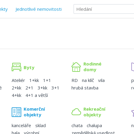
ekty
Jednotlivé nemovitosti
Rodinné
Byty
domy
Ateliér
1+kk
1+1
RD
na klíč
vila
p
é
2+kk
2+1
3+kk
3+1
hrubá stavba
r
4+kk
4+1 a větší
Komerční
Rekreační
objekty
objekty
kanceláře
sklad
chata
chalupa
n
hala
výrobní
zemědělská usedlost