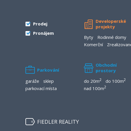
Developerské
Prodej
projekty
Pronájem
Byty
Rodinné domy
Komerční
Zrealizovan
Obchodní
Parkování
prostory
2
2
garáže
sklep
do 20m
do 100m
2
parkovací místa
nad 100m
FIEDLER REALITY