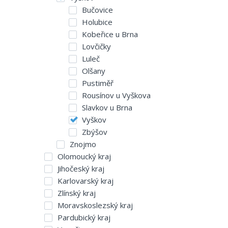
Bučovice
Holubice
Kobeřice u Brna
Lovčičky
Luleč
Olšany
Pustiměř
Rousínov u Vyškova
Slavkov u Brna
Vyškov
Zbýšov
Znojmo
Olomoucký kraj
Jihočeský kraj
Karlovarský kraj
Zlínský kraj
Moravskoslezský kraj
Pardubický kraj