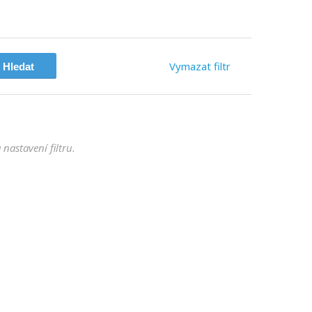
Vymazat
filtr
nastavení filtru.