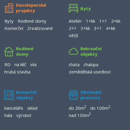
Developerské
Byty
projekty
Byty
Rodinné domy
Ateliér
1+kk
1+1
2+kk
Komerční
Zrealizované
2+1
3+kk
3+1
4+kk
větší
Rodinné
Rekreační
domy
objekty
RD
na klíč
vila
chata
chalupa
hrubá stavba
zemědělská usedlost
Komerční
Obchodní
objekty
prostory
2
2
kanceláře
sklad
do 20m
do 100m
2
hala
výrobní
nad 100m