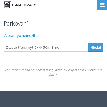
Parkování
Vybrat typ nemovitosti
Nenalezena žádná nemovitost, která by odpovídala nastavení
filtru.