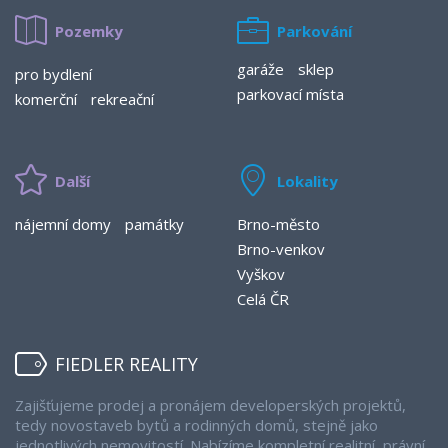
Pozemky
Parkování
garáže
sklep
pro bydlení
parkovací místa
komerční
rekreační
Další
Lokality
nájemní domy
památky
Brno-město
Brno-venkov
Vyškov
Celá ČR
FIEDLER REALITY
Zajišťujeme prodej a pronájem developerských projektů,
tedy novostaveb bytů a rodinných domů, stejně jako
jednotlivých nemovitostí. Nabízíme kompletní realitní, právní